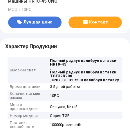
машины HR10-45 CNC
MOQ：10PC
Лучшая цена
Контакт
Характер Продукции
Полный радиус калибруя вставки
HR10-45
,
Высокий свет
Полный радиус калибруя вставки
TGF32R200
,
CNC TGF32R200 калибруя вставку
Время доставки
3-5 дней работы
Количество мин
10PC
заказа
Место
Сычуань, Китай
происхождения
Номер модели
Серия TGF
Поставка
100000pcs/month
способности