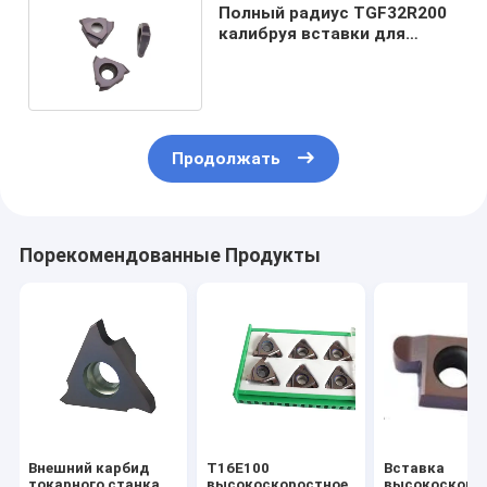
Полный радиус TGF32R200
калибруя вставки для
машины HR10-45 CNC
Продолжать
Порекомендованные Продукты
Внешний карбид
T16E100
Вставка
токарного станка
высокоскоростное
высокоскоро