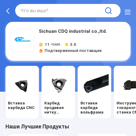
Sichuan CDQ industrial co.,ltd.
11
5.0
YEARS
Подтверженный поставщик
Вставка
Карбид
Вставки
Инструм
карбида CNC
продевая
карбида
токарног
нитку
вольфрама
станка C
вставки
Наши Лучшие Продукты