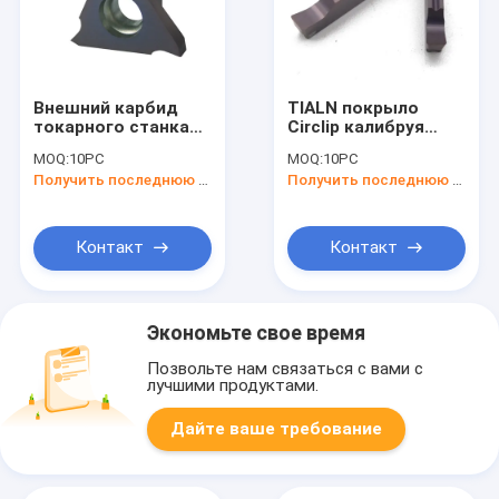
Внешний карбид
TIALN покрыло
токарного станка
Circlip калибруя
CNC калибруя
инструмент MGGN
MOQ:
10PC
MOQ:
10PC
вставки для
200 расставания
Получить последнюю цену
Получить последнюю цену
вырезывания
токарного станка
TGF32R100 металла
металла вставок
Контакт
Контакт
Экономьте свое время
Позвольте нам связаться с вами с
лучшими продуктами.
Дайте ваше требование