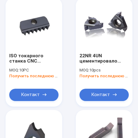
ISO токарного
22NR 4UN
станка CNC
цементировало
продевая нитку
мини карбид
MOQ:
10PC
MOQ:
10pcs
филируя вставку
токарного станка
Получить последнюю цену
Получить последнюю цену
карбида с
вводит Indexable
Toolholder 14N2.5ISO
инструменты
токарного станка
Контакт
Контакт