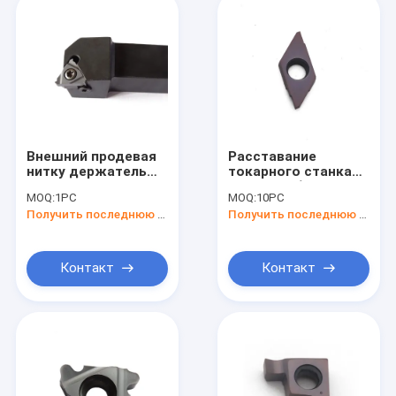
Внешний продевая
Расставание
нитку держатель
токарного станка
инструмента
ISO9001 оборудует
MOQ:
1PC
MOQ:
10PC
Ser2020k16
калибровать
Получить последнюю цену
Получить последнюю цену
токарного станка
расставание с
CNC держателей
вставок для CNC
вставки карбида
TKF12R100-S
Контакт
Контакт