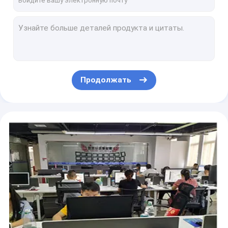
Гравировать карбид калибруя токарный станок вставок отрезал с инструментов THC42R300-CN
Токарный станок вставки диаманта разделяя инструменты для CNC режа TKF050-S16R
Инструмент расставания вставки карбида нержавеющей стали наклоненный диамантом вводит TKF16R150-NB
Карбид TKF16R300-S16R калибруя инструменты расставания токарного станка вводит разделять резец
CDQ точить диамант наклонило карбид вставок токарного станка калибруя вставку TKF16R300-S16R
Продолжать
Инструмент расставания вставки карбида коррозионной устойчивости Tdc3 для машины CNC металлического листа
Наклоненный вольфрамом инструмент расставания вставки карбида для CNC калибруя TDJ2
Расставание карбида резца для проточки канавок CNC TDT4 вводит токарный станок для обработки машины
Вырезывание карбида токарного станка ISO Tdc5 вводит резцы для проточки канавок разделяя с вставок
Высокоскоростной инструмент расставания вставки карбида токарного станка металла вводит держатели TDJ3